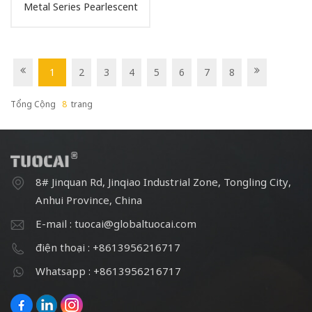
Metal Series Pearlescent
Pigment Pearl Powder
Pigment
1
2
3
4
5
6
7
8
Tổng Cộng
8
Trang
8# Jinquan Rd, Jinqiao Industrial Zone, Tongling City,
Anhui Province, China
E-mail : tuocai@globaltuocai.com
điện thoại : +8613956216717
Whatsapp : +8613956216717