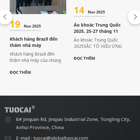
14
Nov 2025
19
Áo khoác Trung Quốc
Nov 2025
2025, 25-27 tháng 11
Khách hàng Brazil đến
Áo khoác Trung Quốc
thăm nhà máy
2025SẮC TỐ HIỆU ỨNG
TUOCAISảnh: E4Gian hàng:
Khách hàng Brazil đến
ĐỌC THÊM
D73bcác sản phẩm:bột
thăm nhà máy của chúng
nhôm & sắc tố ngọc traiĐịa
tôi!Thông qua giao tiếp trực
chỉ: 2345 Đường Longyang,
ĐỌC THÊM
tiếp và các chuyến thăm
Khu Phố Đông Mới,
nhà máy, chúng tôi xây
Thượng Hải, Cộng hòa
dựng mối quan hệ tin cậy
Nhân dân Trung HoaTừ
hơn.
ngày 25 đến ngày 27 tháng
11 năm 2025
8# Jinquan Rd, Jinqiao Industrial Zone, Tongling City,
Anhui Province, China
E-mail : tuocai@globaltuocai.com