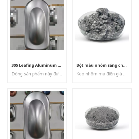
305 Leafing Aluminum Silver Paste
Bột màu nhôm sáng chất lượng cao C-7902
Dòng sản phẩm này được sản xuất nhằm giảm thiểu sự ăn mòn bề mặt kim loại. Công nghệ được áp dụng cho phép sản phẩm của chúng tôi đạt được độ sáng và độ trắng cao, đồng thời vẫn duy trì cơ cấu chi phí cân bằng.
Keo nhôm mạ điện giả được sản xuất bằng công nghệ mài đặc biệt. Keo có bề mặt rất mịn, độ định hướng tốt, khả năng san phẳng và phủ bề mặt tuyệt vời.