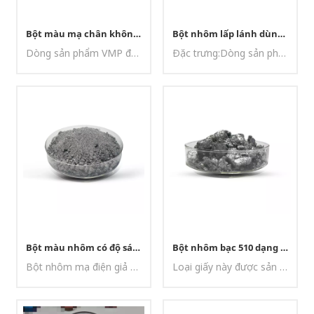
Bột màu mạ chân không (VMP) - Hiệu ứng crom sáng bóng cho lớp phủ ô tô
Bột nhôm lấp lánh dùng cho lớp phủ nhựa ô tô.
Dòng sản phẩm VMP được sản xuất bằng quy trình đặc biệt. Bề mặt nhôm nhẵn và mỏng nhưng tỷ lệ đường kính/độ dày rất lớn. Độ sáng, hiệu ứng gương như crom và khả năng che phủ đều tuyệt vời, do đó, chỉ cần một lượng nhỏ cũng có thể mang lại hiệu quả mạ crom hoàn hảo.Ứng dụng: dùng cho ô tô, bánh xe, sơn xịt, mực in, sơn móng tay, v.v.
Đặc trưng:Dòng sản phẩm lấp lánh được sản xuất bằng bột hình cầu có độ tinh khiết cao. Các loại này có khả năng chống axit, mang lại hiệu ứng kim loại tốt và có độ bền cao trước các điều kiện thời tiết khắc nghiệt.
Bột màu nhôm có độ sáng cao
Bột nhôm bạc 510 dạng lá với kích thước hạt khác nhau được sử dụng cho sơn chống ăn mòn.
Bột nhôm mạ điện giả được tạo ra bằng công nghệ mài đặc biệt. Bột có bề mặt rất mịn, độ định hướng tốt, khả năng tự san phẳng và phủ bề mặt tuyệt vời.
Loại giấy này được sản xuất nhằm giảm thiểu sự ăn mòn bề mặt kim loại. Công nghệ được áp dụng cho phép các sản phẩm của chúng tôi đạt được độ sáng và độ trắng cao trong khi vẫn duy trì cấu trúc chi phí hợp lý.