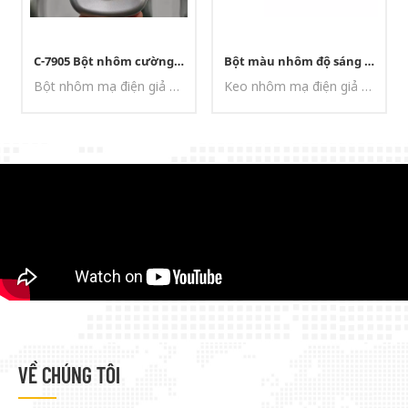
C-7905 Bột nhôm cường độ cao OEM&ODM dùng cho nhựa (Masterbatch)
Bột màu nhôm độ sáng cao C-7913 dùng cho sơn trang trí
Bột nhôm mạ điện giả được tạo ra bằng công nghệ mài đặc biệt. Bột có bề mặt rất mịn, độ định hướng tốt, khả năng tự san phẳng và phủ bề mặt tuyệt vời.
Keo nhôm mạ điện giả được sản xuất bằng công nghệ mài đặc biệt. Keo có bề mặt rất mịn, độ định hướng tốt, khả năng san phẳng và phủ bề mặt tuyệt vời.
VỀ CHÚNG TÔI