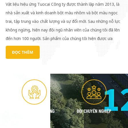
Vật liệu hiệu ứng Tuocai Công ty được thành lập năm 2013, là
nhà sản xuất và kinh doanh bột màu nhôm và bột màu ngọc
trai, tập trung vào chất lượng và sự đổi mới. Sau những nỗ lực
không ngừng, hiện nay đội ngũ nhân viên của chúng tôi đã lên
đến hơn 100 người. Sản phẩm của chúng tôi hiện được ưa
chuộng trên thị trường trong và ngoài nước. Để phục vụ thị
ĐỌC THÊM
trường thuận tiện hơn, chúng tôi đã thiết lập bốn trung tâm
kho bãi tại thành phố Vũ Hồ, thành phố Thuận Đức (tỉnh
Quảng Đông), thành phố Lâm Di (tỉnh Sơn Đông) và thành
phố Trùng Khánh. Các sản phẩm bột màu nhôm được sử dụng
rộng rãi trong sơn phủ, mực in, nhựa, cao su, sơn vải, da, mỹ
phẩm, vật liệu đóng gói, vật liệu trang trí, v.v. Chúng tôi cũng
đáp ứng các nhu cầu/yêu cầu đặc biệt. Sự hài lòng của mỗi
KIỂM SOÁT CHẤT LƯỢNG
ĐỘI CHUYÊN NGHIỆP
khách hàng là mục tiêu của chúng tôi. Chúng tôi luôn theo đuổi
sự phát triển cùng có lợi với khách hàng.