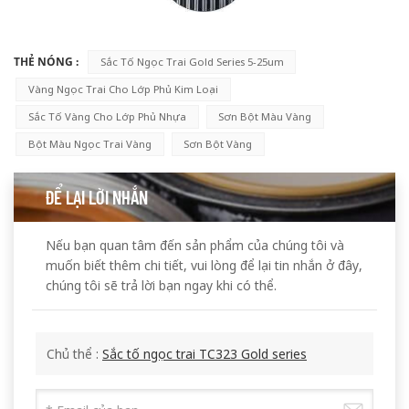
THẺ NÓNG :
Sắc Tố Ngọc Trai Gold Series 5-25um
Vàng Ngọc Trai Cho Lớp Phủ Kim Loại
Sắc Tố Vàng Cho Lớp Phủ Nhựa
Sơn Bột Màu Vàng
Bột Màu Ngọc Trai Vàng
Sơn Bột Vàng
ĐỂ LẠI LỜI NHẮN
Nếu bạn quan tâm đến sản phẩm của chúng tôi và
muốn biết thêm chi tiết, vui lòng để lại tin nhắn ở đây,
chúng tôi sẽ trả lời bạn ngay khi có thể.
Chủ thể :
Sắc tố ngọc trai TC323 Gold series