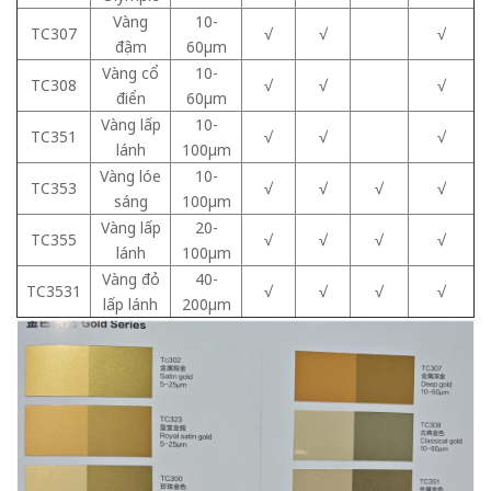
Vàng
10-
TC307
√
√
√
đậm
60μm
Vàng cổ
10-
TC308
√
√
√
điển
60μm
Vàng lấp
10-
TC351
√
√
√
lánh
100μm
Vàng lóe
10-
TC353
√
√
√
√
sáng
100μm
Vàng lấp
20-
TC355
√
√
√
√
lánh
100μm
Vàng đỏ
40-
TC3531
√
√
√
√
lấp lánh
200μm