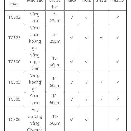
Màu sắc
thước
Mica
TiO2
SnO2
Fe2O3
mẫu
hạt
Vàng
5-
TC302
√
√
√
satin
25μm
Vàng
satin
5-
TC323
√
√
√
√
hoàng
25μm
gia
Vàng
10-
TC300
ngọc
√
√
√
60μm
trai
Vàng
10-
TC303
hoàng
√
√
√
√
60μm
gia
Satin
10-
TC305
√
√
√
√
sáng
60μm
Huy
chương
10-
TC306
√
√
√
vàng
60μm
Olympic