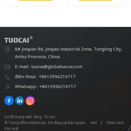
8# Jinquan Rd, Jinqiao Industrial Zone, Tongling City,
Anhui Province, China
E-mail : tuocai@globaltuocai.com
điện thoại : +8613956216717
Whatsapp : +8613956216717
Sơ đồ trang web
Blog
Tin tức
© Tuocai Effect Materials. Đã đăng ký Bản quyền .
Xml
|
Chính sách
bảo mật