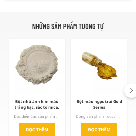
NHỮNG SẢM PHẨM TƯƠNG TỰ
Bột nhũ ánh kim màu
Bột màu ngọc trai Gold
trắng bạc, sắc tố mica.
Series
Đặc điểmCác sản phẩm dòng Silver Series có đặc điểm là độ trắng tốt và độ bóng ngọc trai rõ rệt. Theo dạng tinh thể của titan dioxide, nó có thể được chia thành hai loại: loại rutile và loại anatase, và các sản phẩm dòng rutile có khả năng chống chịu thời tiết tốt hơn. Dòng sản phẩm bột màu ngọc trai này có nhiều thông số kích thước hạt, kích thước hạt mịn sẽ tạo hiệu ứng mềm mại và mịn màng, còn kích thước hạt thô sẽ tạo hiệu ứng lấp lánh mạnh mẽ.
Dòng sản phẩm Tuocai Gold được phủ titan dioxide và oxit sắt (III) lên bề mặt mica. Sản phẩm có thể tạo ra ánh kim với nhiều sắc thái khác nhau bằng cách kiểm soát chính xác tỷ lệ phủ titan dioxide và oxit sắt. Sản phẩm không độc hại, không vị, chịu nhiệt độ cao, kháng axit và kiềm, chống ánh sáng và không dẫn điện tuyệt vời. Sản phẩm khắc phục được vấn đề đổi màu của bột đồng truyền thống trong điều kiện khắc nghiệt. Màu vàng của dòng sản phẩm này hoàn thiện.
ĐỌC THÊM
ĐỌC THÊM