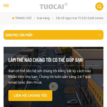
TRANG CHỦ
loạt vàng
Sắc tố ngọc trai TC323 Gold series
DANH MỤC SẢN PHẨM
LÀM THẾ NÀO CHÚNG TÔI CÓ THỂ GIÚP BẠN
Bạn có thể liên hệ với chúng tôi bằng bất kỳ cách nào
thuận tiện cho bạn. Chúng tôi luôn sẵn sàng 24/7 qua
email hoặc điện thoại.
LIÊN HỆ CHÚNG TÔI