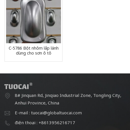
C-5786 Bột nhôm lấp lánh
dùng cho sơn ô tô
8# Jinquan Rd, Jinqiao Industrial Zone, Tongling City,
Anhui Province, China
E-mail : tuocai@globaltuocai.com
điện thoại : +8613956216717