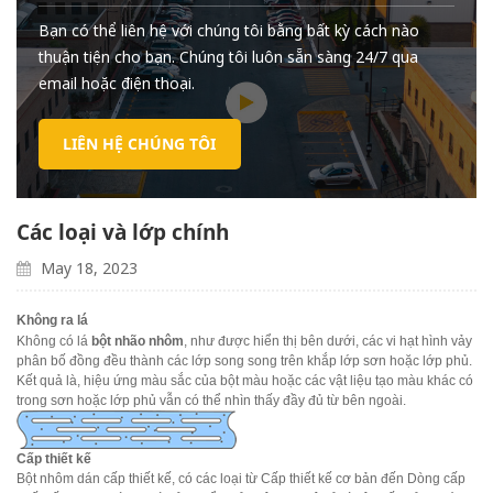
Bạn có thể liên hệ với chúng tôi bằng bất kỳ cách nào
thuận tiện cho bạn. Chúng tôi luôn sẵn sàng 24/7 qua
email hoặc điện thoại.
LIÊN HỆ CHÚNG TÔI
Các loại và lớp chính
May 18, 2023
Không ra lá
Không có lá
bột nhão nhôm
, như được hiển thị bên dưới, các vi hạt hình vảy
phân bố đồng đều thành các lớp song song trên khắp lớp sơn hoặc lớp phủ.
Kết quả là, hiệu ứng màu sắc của bột màu hoặc các vật liệu tạo màu khác có
trong sơn hoặc lớp phủ vẫn có thể nhìn thấy đầy đủ từ bên ngoài.
Cấp thiết kế
Bột nhôm dán cấp thiết kế, có các loại từ Cấp thiết kế cơ bản đến Dòng cấp