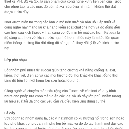
thiết kế MH, BS và GX, là sản phẩm của công nghệ xử lý tiên tiến của
Tước
cho phép tạo ra các mức độ bề mặt và hiệu ứng hình ảnh không thể đạt
được trước đây.
Như được hiển thị trong các ảnh vi mô bên dưới và bản đồ Cấp thiết kế,
công nghệ này mang lại khả năng kiểm soát chặt chẽ hơn và độ đồng đều
cao hơn của kích thước vi hạt, cùng với độ mịn bề mặt cao hơn. Kết quả là
độ sáng cao hơn với kích thước hạt nhỏ hơn – điều này làm đảo lộn quan
niệm thông thường lâu đời rằng độ sáng phải thay đổi tỷ lệ với kích thước
hạt.
Lớp phủ nhựa
Bột nhôm phủ nhựa từ Tuocai giúp tăng cường khả năng chống lại axit,
kiềm, thời tiết, điện áp và các môi trường đòi hỏi khắt khe khác, đồng thời
tăng độ bền liên kết trong lớp sơn hoặc lớp phủ.
Công nghệ và chuyên môn sâu rộng của Tuocai về các loại và quy trình
nhựa cho phép lựa chọn toàn diện các loại và độ dày lớp phủ, nhằm mang
lại hiệu suất tối đa cho các yêu cầu và điều kiện ứng dụng cụ thể.
Lá cây
Với bột nhão nhôm dạng lá, các vi hạt nhôm có xu hướng nổi trong sơn hoặc
lớp phủ khác trong quá trình phủ lên bề mặt, và do đó tạo thành một dãy các
lớp hạt song song tại hoặc gần bề mặt của lớp phủ, như minh họa bên dưới.