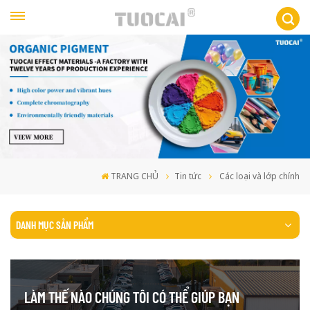
TRANG CHỦ
Tin tức
Các loại và lớp chính
DANH MỤC SẢN PHẨM
LÀM THẾ NÀO CHÚNG TÔI CÓ THỂ GIÚP BẠN