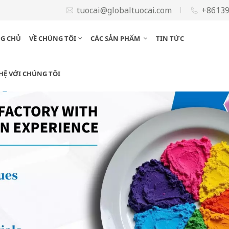
tuocai@globaltuocai.com
+8613
G CHỦ
VỀ CHÚNG TÔI
CÁC SẢN PHẨM
TIN TỨC
 HỆ VỚI CHÚNG TÔI