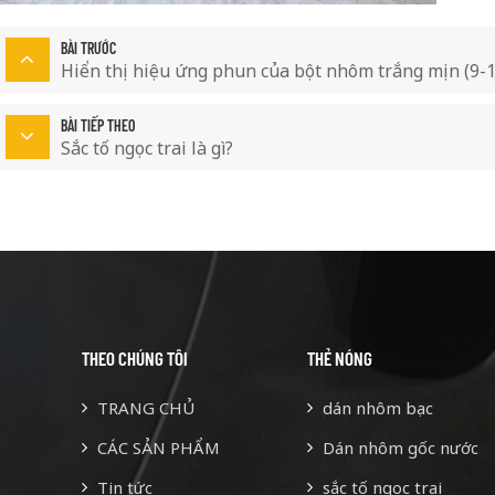
BÀI TRƯỚC
Hiển thị hiệu ứng phun của bột nhôm trắng mịn (9-
BÀI TIẾP THEO
Sắc tố ngọc trai là gì?
THEO CHÚNG TÔI
THẺ NÓNG
TRANG CHỦ
dán nhôm bạc
CÁC SẢN PHẨM
Dán nhôm gốc nước
Tin tức
sắc tố ngọc trai