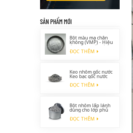
SẢN PHẨM MỚI
Bột màu mạ chân
không (VMP) - Hiệu
ứng crom sáng bóng
cho lớp phủ ô tô
ĐỌC THÊM
Keo nhôm gốc nước
Keo bạc gốc nước
ĐỌC THÊM
Bột nhôm lấp lánh
dùng cho lớp phủ
nhựa ô tô.
ĐỌC THÊM