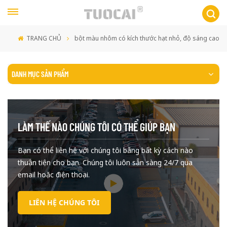
TRANG CHỦ
bột màu nhôm có kích thước hạt nhỏ, độ sáng cao
DANH MỤC SẢN PHẨM
LÀM THẾ NÀO CHÚNG TÔI CÓ THỂ GIÚP BẠN
Bạn có thể liên hệ với chúng tôi bằng bất kỳ cách nào
thuận tiện cho bạn. Chúng tôi luôn sẵn sàng 24/7 qua
email hoặc điện thoại.
LIÊN HỆ CHÚNG TÔI