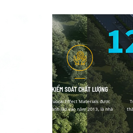
KIỂM SOÁT CHẤT LƯỢNG
Tuocai Effect Materials được
T
thành lập vào năm 2013, là nhà
th
sản xuất bột màu nhôm tập trung
sản
vào chất lượng và đổi mới. Sau
và
những nỗ lực không ngừng, đội
nh