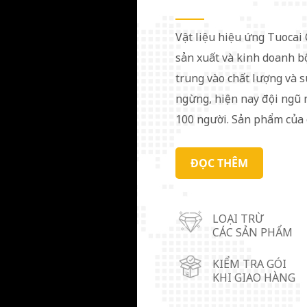
Vật liệu hiệu ứng Tuocai
sản xuất và kinh doanh b
trung vào chất lượng và 
ngừng, hiện nay đội ngũ 
100 người. Sản phẩm của 
trường trong và ngoài nướ
chúng tôi đã thiết lập bố
ĐỌC THÊM
thành phố Thuận Đức (tỉ
Sơn Đông) và thành phố 
LOẠI TRỪ
nhôm được sử dụng rộng r
CÁC SẢN PHẨM
sơn vải, da, mỹ phẩm, vật l
tôi cũng đáp ứng các nhu 
KIỂM TRA GÓI
KHI GIAO HÀNG
khách hàng là mục tiêu củ
phát triển cùng có lợi với