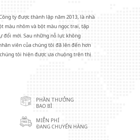
 Công ty được thành lập năm 2013, là nhà
ột màu nhôm và bột màu ngọc trai, tập
sự đổi mới. Sau những nỗ lực không
nhân viên của chúng tôi đã lên đến hơn
chúng tôi hiện được ưa chuộng trên thị
c. Để phục vụ thị trường thuận tiện hơn,
n trung tâm kho bãi tại thành phố Vũ Hồ,
nh Quảng Đông), thành phố Lâm Di (tỉnh
Trùng Khánh. Các sản phẩm bột màu
PHẦN THƯỞNG
ãi trong sơn phủ, mực in, nhựa, cao su,
BAO BÌ
iệu đóng gói, vật liệu trang trí, v.v. Chúng
cầu/yêu cầu đặc biệt. Sự hài lòng của mỗi
MIỄN PHÍ
ĐANG CHUYỂN HÀNG
a chúng tôi. Chúng tôi luôn theo đuổi sự
 khách hàng.