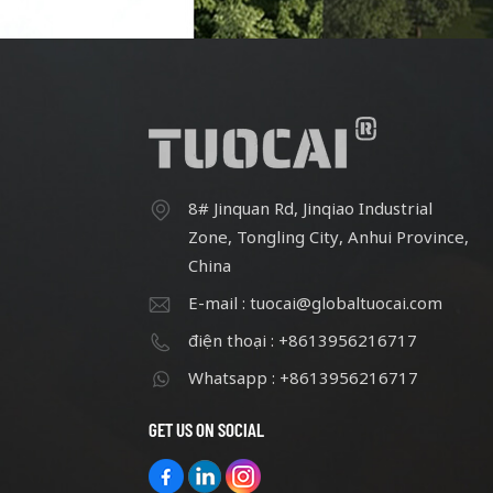
ngũ nhân viên hiện tại đã lên tới
ngũ
hơn 60 người.
8# Jinquan Rd, Jinqiao Industrial
Zone, Tongling City, Anhui Province,
China
E-mail : tuocai@globaltuocai.com
điện thoại : +8613956216717
Whatsapp : +8613956216717
GET US ON SOCIAL