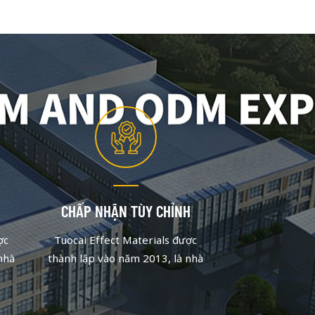
CHẤP NHẬN TÙY CHỈNH
ợc
Tuocai Effect Materials được
nhà
thành lập vào năm 2013, là nhà
rung
sản xuất bột màu nhôm tập trung
Sau
vào chất lượng và đổi mới. Sau
đội
những nỗ lực không ngừng, đội