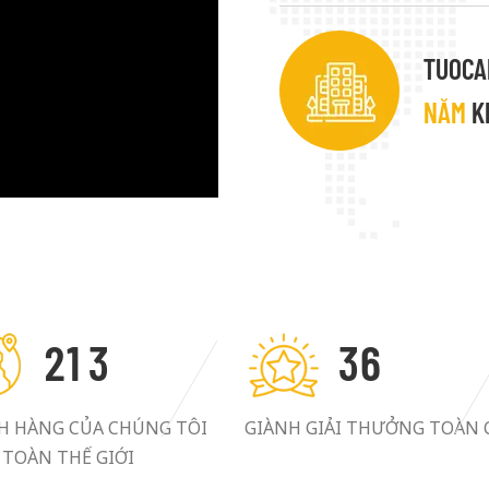
TUOCA
NĂM
KI
2
1
3
3
6
H HÀNG CỦA CHÚNG TÔI
GIÀNH GIẢI THƯỞNG TOÀN 
 TOÀN THẾ GIỚI