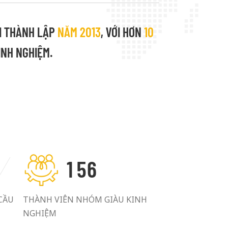
I THÀNH LẬP
NĂM 2013
, VỚI HƠN
10
NH NGHIỆM.
1
5
6
CẦU
THÀNH VIÊN NHÓM GIÀU KINH
NGHIỆM