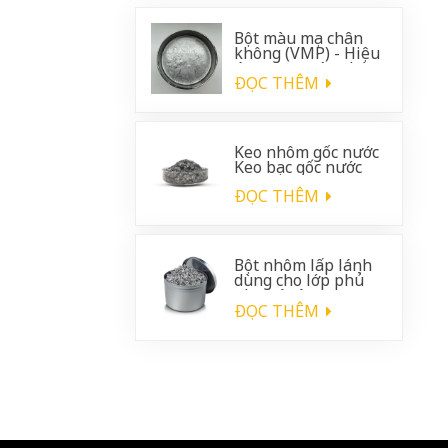
Bột màu mạ chân
không (VMP) - Hiệu
ứng crom sáng bóng
cho lớp phủ ô tô
ĐỌC THÊM
Keo nhôm gốc nước
Keo bạc gốc nước
ĐỌC THÊM
Bột nhôm lấp lánh
dùng cho lớp phủ
nhựa ô tô.
ĐỌC THÊM