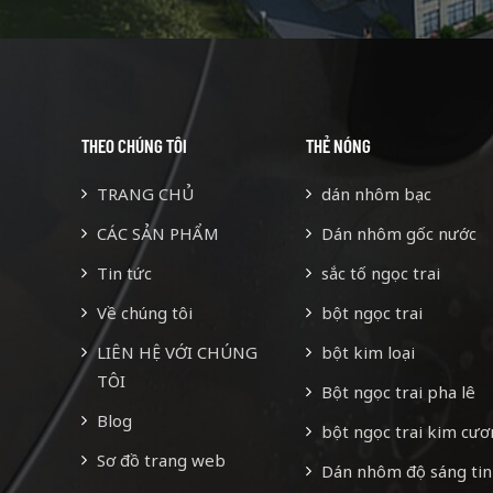
 nhân viên hiện tại đã lên tới
ngũ nhân viên hiện tại đã lên
hơn 60 người.
hơn 60 người.
THEO CHÚNG TÔI
THẺ NÓNG
TRANG CHỦ
dán nhôm bạc
CÁC SẢN PHẨM
Dán nhôm gốc nước
Tin tức
sắc tố ngọc trai
Về chúng tôi
bột ngọc trai
LIÊN HỆ VỚI CHÚNG
bột kim loại
TÔI
Bột ngọc trai pha lê
Blog
bột ngọc trai kim cư
Sơ đồ trang web
Dán nhôm độ sáng tin