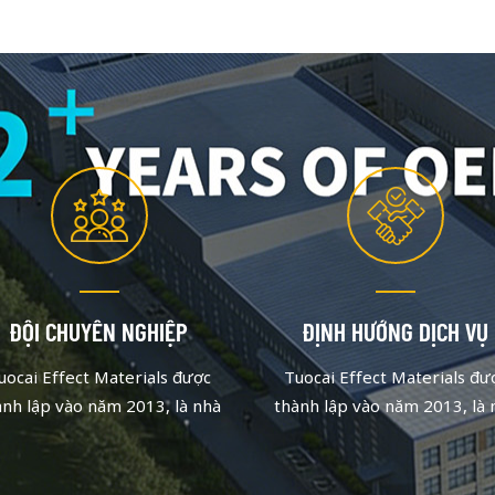
ĐỘI CHUYÊN NGHIỆP
ĐỊNH HƯỚNG DỊCH VỤ
uocai Effect Materials được
Tuocai Effect Materials đư
ành lập vào năm 2013, là nhà
thành lập vào năm 2013, là 
 xuất bột màu nhôm tập trung
sản xuất bột màu nhôm tập t
o chất lượng và đổi mới. Sau
vào chất lượng và đổi mới. 
ững nỗ lực không ngừng, đội
những nỗ lực không ngừng, 