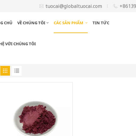
tuocai@globaltuocai.com
+8613
G CHỦ
VỀ CHÚNG TÔI
CÁC SẢN PHẨM
TIN TỨC
 HỆ VỚI CHÚNG TÔI