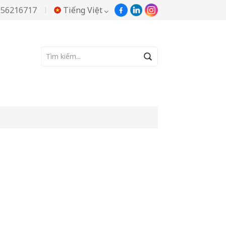
956216717
Tiếng Việt
English
TRANG CHỦ
TC505 bột ngọc trai màu hoa cà
Русский
Español
Português
한국어
Türkçe
Tiếng Việt
بالعربية