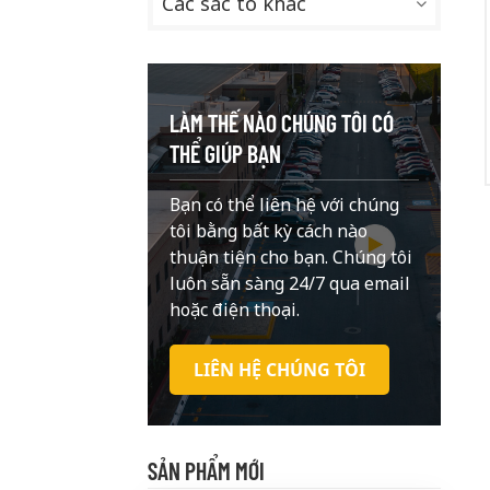
Các sắc tố khác
LÀM THẾ NÀO CHÚNG TÔI CÓ
THỂ GIÚP BẠN
Bạn có thể liên hệ với chúng
tôi bằng bất kỳ cách nào
thuận tiện cho bạn. Chúng tôi
luôn sẵn sàng 24/7 qua email
hoặc điện thoại.
LIÊN HỆ CHÚNG TÔI
SẢN PHẨM MỚI