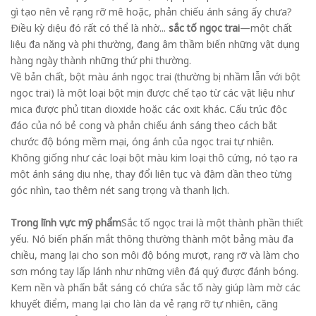
gì tạo nên vẻ rạng rỡ mê hoặc, phản chiếu ánh sáng ấy chưa?
Điều kỳ diệu đó rất có thể là nhờ...
sắc tố ngọc trai
—một chất
liệu đa năng và phi thường, đang âm thầm biến những vật dụng
hàng ngày thành những thứ phi thường.
Về bản chất, bột màu ánh ngọc trai (thường bị nhầm lẫn với bột
ngọc trai) là một loại bột mịn được chế tạo từ các vật liệu như
mica được phủ titan dioxide hoặc các oxit khác. Cấu trúc độc
đáo của nó bẻ cong và phản chiếu ánh sáng theo cách bắt
chước độ bóng mềm mại, óng ánh của ngọc trai tự nhiên.
Không giống như các loại bột màu kim loại thô cứng, nó tạo ra
một ánh sáng dịu nhẹ, thay đổi liên tục và đậm dần theo từng
góc nhìn, tạo thêm nét sang trọng và thanh lịch.
Trong lĩnh vực mỹ phẩm
Sắc tố ngọc trai là một thành phần thiết
yếu. Nó biến phấn mắt thông thường thành một bảng màu đa
chiều, mang lại cho son môi độ bóng mượt, rạng rỡ và làm cho
sơn móng tay lấp lánh như những viên đá quý được đánh bóng.
Kem nền và phấn bắt sáng có chứa sắc tố này giúp làm mờ các
khuyết điểm, mang lại cho làn da vẻ rạng rỡ tự nhiên, căng