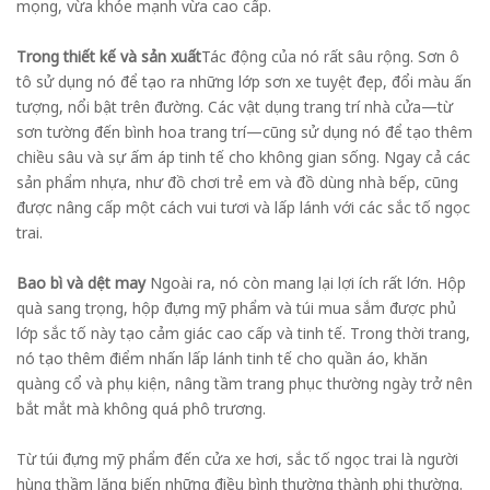
mọng, vừa khỏe mạnh vừa cao cấp.
Trong thiết kế và sản xuất
Tác động của nó rất sâu rộng. Sơn ô
tô sử dụng nó để tạo ra những lớp sơn xe tuyệt đẹp, đổi màu ấn
tượng, nổi bật trên đường. Các vật dụng trang trí nhà cửa—từ
sơn tường đến bình hoa trang trí—cũng sử dụng nó để tạo thêm
chiều sâu và sự ấm áp tinh tế cho không gian sống. Ngay cả các
sản phẩm nhựa, như đồ chơi trẻ em và đồ dùng nhà bếp, cũng
được nâng cấp một cách vui tươi và lấp lánh với các sắc tố ngọc
trai.
Bao bì và dệt may
Ngoài ra, nó còn mang lại lợi ích rất lớn. Hộp
quà sang trọng, hộp đựng mỹ phẩm và túi mua sắm được phủ
lớp sắc tố này tạo cảm giác cao cấp và tinh tế. Trong thời trang,
nó tạo thêm điểm nhấn lấp lánh tinh tế cho quần áo, khăn
quàng cổ và phụ kiện, nâng tầm trang phục thường ngày trở nên
bắt mắt mà không quá phô trương.
Từ túi đựng mỹ phẩm đến cửa xe hơi, sắc tố ngọc trai là người
hùng thầm lặng biến những điều bình thường thành phi thường.