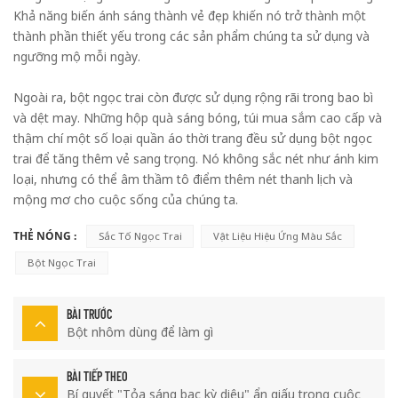
Khả năng biến ánh sáng thành vẻ đẹp khiến nó trở thành một
thành phần thiết yếu trong các sản phẩm chúng ta sử dụng và
ngưỡng mộ mỗi ngày.
Ngoài ra, bột ngọc trai còn được sử dụng rộng rãi trong bao bì
và dệt may. Những hộp quà sáng bóng, túi mua sắm cao cấp và
thậm chí một số loại quần áo thời trang đều sử dụng bột ngọc
trai để tăng thêm vẻ sang trọng. Nó không sắc nét như ánh kim
loại, nhưng có thể âm thầm tô điểm thêm nét thanh lịch và
mộng mơ cho cuộc sống của chúng ta.
THẺ NÓNG :
Sắc Tố Ngọc Trai
Vật Liệu Hiệu Ứng Màu Sắc
Bột Ngọc Trai
BÀI TRƯỚC
Bột nhôm dùng để làm gì
BÀI TIẾP THEO
Bí quyết "Tỏa sáng bạc kỳ diệu" ẩn giấu trong cuộc