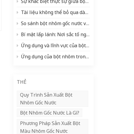
Sự khác biệt thực sự giữa bột nhôm và bột màu ngọc trai (và khi nào nên sử dụng từng loại)
中文
Tài liệu không thể bỏ qua dành cho người sử dụng và nhà sản xuất sơn ô tô! Phân tích toàn diện các loại sơn và nguyên liệu thô cốt lõi (bột nhôm bạc/bột ngọc trai).
Indonesia
So sánh bột nhôm gốc nước và gốc dầu: Ưu điểm, nhược điểm và ứng dụng.
Bí mật lấp lánh: Nơi sắc tố ngọc trai tỏa sáng ✨
Ứng dụng và lĩnh vực của bột nhôm
Ứng dụng của bột nhôm trong ngành công nghiệp sơn phủ cuộn
THẺ
Quy Trình Sản Xuất Bột
Nhôm Gốc Nước
Bột Nhôm Gốc Nước Là Gì?
Phương Pháp Sản Xuất Bột
Màu Nhôm Gốc Nước