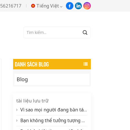
956216717
Tiếng Việt
English
TRANG CHỦ
Tìm kiếm
Русский
Español
DANH SÁCH BLOG
Português
Blog
한국어
Türkçe
tài liệu lưu trữ
Tiếng Việt
Vì sao mọi người đang bàn tán sôi nổi về bột nhôm gốc nước (và thực chất cần những gì để làm ra nó)
Bạn không thể tưởng tượng được có bao nhiêu sắc tố ngọc trai đang ẩn giấu trong cuộc sống hàng ngày của bạn.
بالعربية