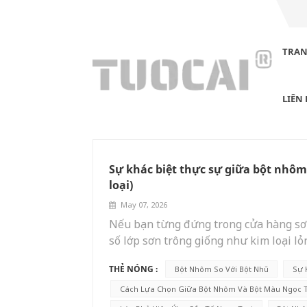
TRAN
BLOG
LIÊN
Sự khác biệt thực sự giữa bột nhôm
loại)
May 07, 2026
Nếu bạn từng đứng trong cửa hàng sơn
số lớp sơn trông giống như kim loại l
bạn đi ngang qua, thì bạn không phải 
THẺ NÓNG :
Bột Nhôm So Với Bột Nhũ
Sự 
nhau đó nằm ở hai loại vật liệu:bột n
nhưng nhầm lẫn giữa chúng có thể dẫn 
Cách Lựa Chọn Giữa Bột Nhôm Và Bột Màu Ngọc T
kế bao bì hay pha chế mỹ phẩm.Tôi cũ