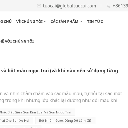
tuocai@globaltuocai.com
+8613
G CHỦ
VỀ CHÚNG TÔI
CÁC SẢN PHẨM
TIN TỨC
 HỆ VỚI CHÚNG TÔI
 và bột màu ngọc trai (và khi nào nên sử dụng từng
 và nhìn chằm chằm vào các mẫu màu, tự hỏi tại sao một
ỏng trong khi những lớp khác lại dường như đổi màu khi
là người duy nhất. Bí mật đằng sau hai hiệu ứng rất khác
Khác Biệt Giữa Sơn Kim Loại Và Sơn Ngọc Trai
hômVàsắc tố ngọc traiNghe có vẻ chuyên ngành, đúng vậy,
đến sai lầm tốn kém, cho dù bạn đang sơn lại xe, thiết
rai Cho Sơn Xe Hơi
Bột Nhôm Được Dùng Để Làm Gì?
ng từng gặp phải vấn đề này vài năm trước khi giúp một