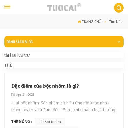
TRANG CHỦ
Tìm kiếm
DANH SÁCH BLOG
tài liệu lưu trữ
THẺ
Đặc điểm của bột nhôm là gì?
Apr 21, 2025
Ⅰ.Lát bột nhôm: Sản phẩm có hiệu ứng nổi khác nhau
trong phạm vi từ 5um đến 15um, chia thành loại thường
và loại nổi cao (titan bạc)Ⅱ.Đặc điểm: Loại sản phẩm này
THẺ NÓNG :
Lát Bột Nhôm
có lực nổi rất tốt, có thể nổi trên bề mặt màng sơn, có